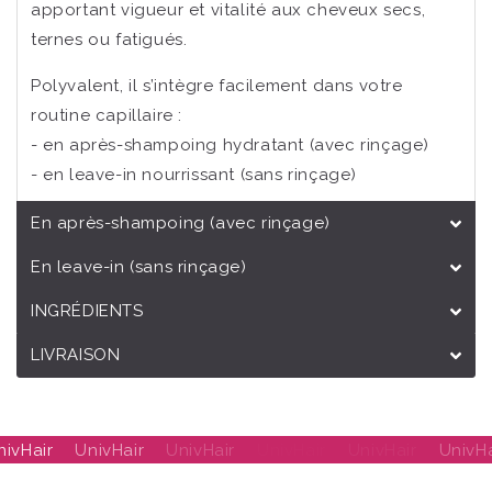
apportant vigueur et vitalité aux cheveux secs,
ternes ou fatigués.
Polyvalent, il s’intègre facilement dans votre
routine capillaire :
- en après-shampoing hydratant (avec rinçage)
- en leave-in nourrissant (sans rinçage)
En après-shampoing (avec rinçage)
En leave-in (sans rinçage)
INGRÉDIENTS
LIVRAISON
nivHair
UnivHair
UnivHair
UnivHair
UnivHair
UnivHa