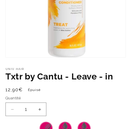
UNIV HAIR
Txtr by Cantu - Leave - in
Prix
12,90€
Épuisé
habituel
Quantité
Réduire
Augmenter
la
la
quantité
quantité