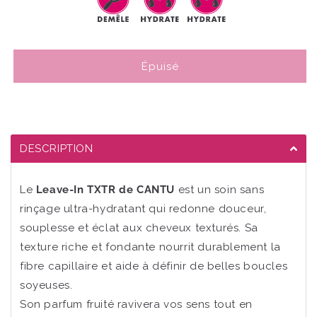
de
de
Txtr
Txtr
by
by
Cantu
Cantu
-
-
Épuisé
Leave
Leave
-
-
in
in
DESCRIPTION
Le
Leave-In TXTR de CANTU
est un soin sans
rinçage ultra-hydratant qui redonne douceur,
souplesse et éclat aux cheveux texturés. Sa
texture riche et fondante nourrit durablement la
fibre capillaire et aide à définir de belles boucles
soyeuses.
Son parfum fruité ravivera vos sens tout en