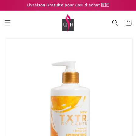
et
Livraison Gratuite pour 80€ d'achat 🇷🇪
passer
au
contenu
Panier
Passer aux
informations
produits