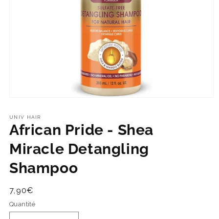
UNIV HAIR
African Pride - Shea
Miracle Detangling
Shampoo
Prix
7,90€
habituel
Quantité