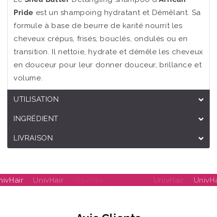
Pride
est un shampoing hydratant et Démêlant. Sa
formule à base de beurre de karité nourrit les
cheveux crépus, frisés, bouclés, ondulés ou en
transition. Il nettoie, hydrate et démêle les cheveux
en douceur pour leur donner douceur, brillance et
volume.
UTILISATION
INGRÉDIENT
LIVRAISON
nivHair
UnivHair
UnivHair
UnivHair
UnivHair
UnivHa