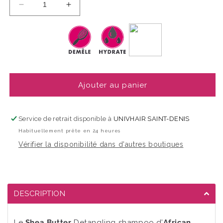
Réduire
Augmenter
la
la
quantité
quantité
de
de
African
African
Pride
Pride
-
-
Shea
Shea
Ajouter au panier
Miracle
Miracle
Detangling
Detangling
Shampoo
Shampoo
Service de retrait disponible à
UNIVHAIR SAINT-DENIS
Habituellement prête en 24 heures
Vérifier la disponibilité dans d'autres boutiques
DESCRIPTION
Le
Shea Butter
Detangling shampoo d’
African