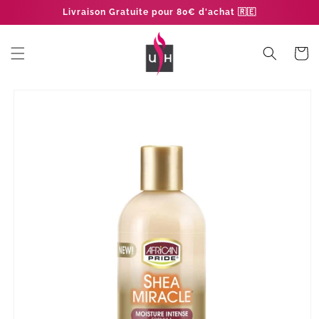
et
Livraison Gratuite pour 80€ d'achat 🇷🇪
passer
au
contenu
Panier
Passer aux
informations
produits