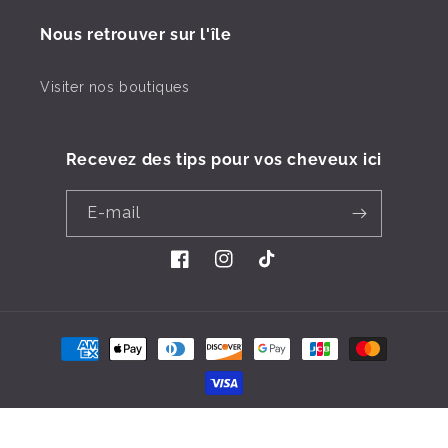
Nous retrouver sur l'île
Visiter nos boutiques
Recevez des tips pour vos cheveux ici
E-mail
Facebook
Instagram
TikTok
Moyens
de
paiement
© 2026,
Univ Hair
Création
Digital Process
Tout Droits Réservés.