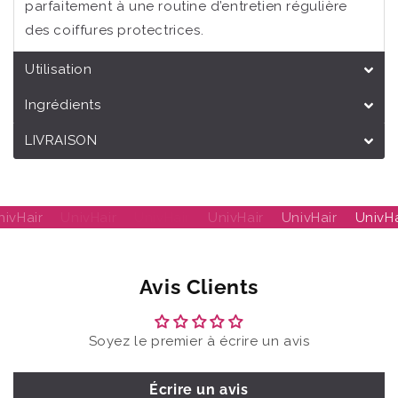
parfaitement à une routine d’entretien régulière
des coiffures protectrices.
Utilisation
Ingrédients
LIVRAISON
nivHair
UnivHair
UnivHair
UnivHair
UnivHair
UnivHa
Avis Clients
Soyez le premier à écrire un avis
Écrire un avis