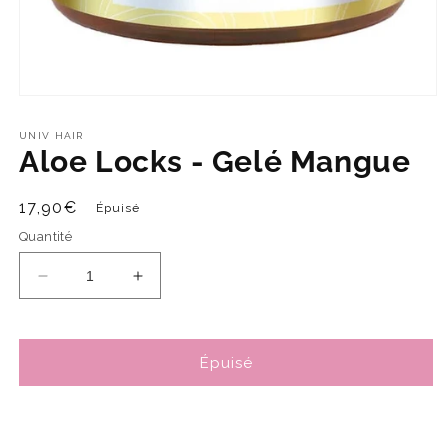
UNIV HAIR
Aloe Locks - Gelé Mangue
Prix
17,90€
Épuisé
habituel
Quantité
Réduire
Augmenter
la
la
quantité
quantité
de
de
Épuisé
Aloe
Aloe
Locks
Locks
-
-
Gelé
Gelé