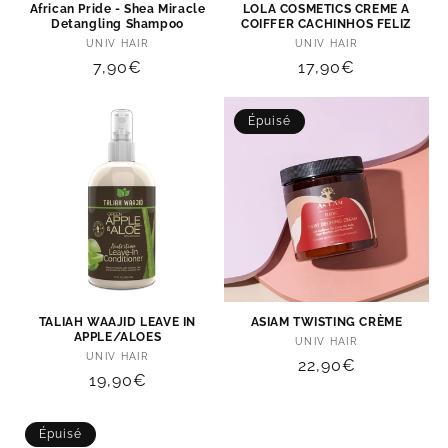
African Pride - Shea Miracle
LOLA COSMETICS CREME A
o
Detangling Shampoo
COIFFER CACHINHOS FELIZ
Distributeur :
Distributeur :
UNIV HAIR
UNIV HAIR
n
Prix
7,90€
Prix
17,90€
habituel
habituel
:
Épuisé
TALIAH WAAJID LEAVE IN
ASIAM TWISTING CRÈME
APPLE/ALOES
Distributeur :
UNIV HAIR
Distributeur :
UNIV HAIR
Prix
22,90€
Prix
19,90€
habituel
habituel
Épuisé