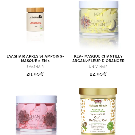
EVASHAIR APRÈS SHAMPOING-
KEA- MASQUE CHANTILLY
MASQUE 2 EN 1
ARGAN/FLEUR D'ORANGER
Distributeur :
Distributeur :
EVASHAIR
UNIV HAIR
Prix
29,90€
Prix
22,90€
habituel
habituel