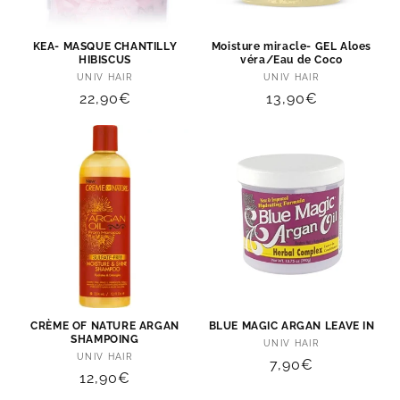
KEA- MASQUE CHANTILLY
Moisture miracle- GEL Aloes
HIBISCUS
véra/Eau de Coco
Distributeur :
Distributeur :
UNIV HAIR
UNIV HAIR
Prix
22,90€
Prix
13,90€
habituel
habituel
CRÈME OF NATURE ARGAN
BLUE MAGIC ARGAN LEAVE IN
SHAMPOING
Distributeur :
UNIV HAIR
Distributeur :
UNIV HAIR
Prix
7,90€
Prix
12,90€
habituel
habituel