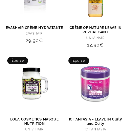
EVASHAIR CRÈME HYDRATANTE
CRÈME OF NATURE LEAVE IN
REVITALISANT
Distributeur :
EVASHAIR
Distributeur :
UNIV HAIR
Prix
29,90€
Prix
12,90€
habituel
habituel
Épuisé
Épuisé
LOLA COSMETICS MASQUE
IC FANTASIA - LEAVE IN Curly
NUTRITION
and Coily
Distributeur :
Distributeur :
UNIV HAIR
IC FANTASIA