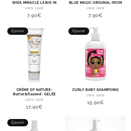
SHEA MIRACLE LEAVE IN
BLUE MAGIC ORIGINAL-RICIN
o
Distributeur :
Distributeur :
UNIV HAIR
UNIV HAIR
Prix
7,90€
Prix
7,90€
n
habituel
habituel
:
Épuisé
Épuisé
CRÈME OF NATURE-
CURLY BABY SHAMPOING
Butter&flaxeed- GELÉE
Distributeur :
UNIV HAIR
Distributeur :
UNIV HAIR
Prix
15,90€
Prix
17,90€
habituel
habituel
Épuisé