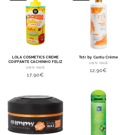
LOLA COSMETICS CREME
Txtr by Cantu Crème
COIFFANTE CACHINHO FELIZ
Distributeur :
UNIV HAIR
Distributeur :
UNIV HAIR
Prix
12,90€
Prix
17,90€
habituel
habituel