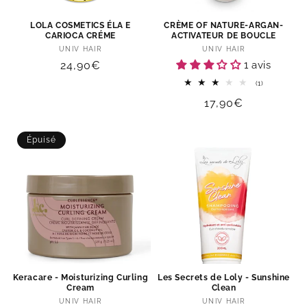
LOLA COSMETICS ÉLA E
CRÈME OF NATURE-ARGAN-
CARIOCA CRÉME
ACTIVATEUR DE BOUCLE
Distributeur :
Distributeur :
UNIV HAIR
UNIV HAIR
Prix
24,90€
1 avis
habituel
1
(1)
total
Prix
17,90€
des
critiques
habituel
Épuisé
Keracare - Moisturizing Curling
Les Secrets de Loly - Sunshine
Cream
Clean
Distributeur :
Distributeur :
UNIV HAIR
UNIV HAIR