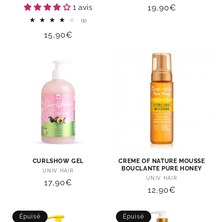
1 avis
Prix
19,90€
habituel
1
(1)
total
Prix
15,90€
des
critiques
habituel
CURLSHOW GEL
CREME OF NATURE MOUSSE
BOUCLANTE PURE HONEY
Distributeur :
UNIV HAIR
Distributeur :
UNIV HAIR
Prix
17,90€
Prix
12,90€
habituel
habituel
Épuisé
Épuisé