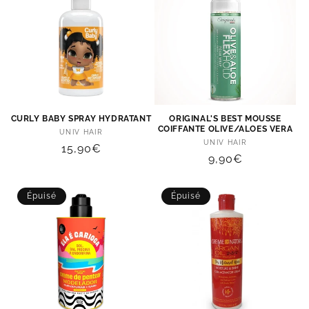
CURLY BABY SPRAY HYDRATANT
ORIGINAL'S BEST MOUSSE
COIFFANTE OLIVE/ALOES VERA
Distributeur :
UNIV HAIR
Distributeur :
UNIV HAIR
Prix
15,90€
Prix
9,90€
habituel
habituel
Épuisé
Épuisé