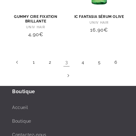
GUMMY CIRE FIXATION
IC FANTASIA SÉRUM OLIVE
BRILLANTE
Distributeur :
UNIV HAIR
Distributeur :
UNIV HAIR
Prix
16,90€
Prix
4,90€
habituel
habituel
3
1
2
4
5
6
Boutique
Accueil
Boutique
Contactez-nous