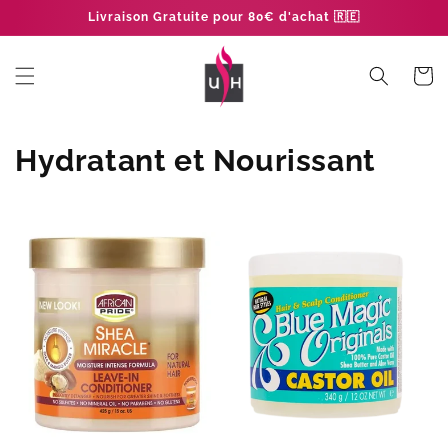
et
Livraison Gratuite pour 80€ d'achat 🇷🇪
passer
au
contenu
Panier
C
Hydratant et Nourissant
o
l
l
e
c
t
i