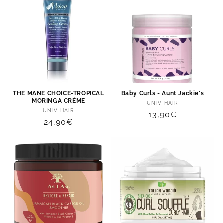
THE MANE CHOICE-TROPICAL
Baby Curls - Aunt Jackie's
MORINGA CRÈME
Distributeur :
UNIV HAIR
Distributeur :
UNIV HAIR
Prix
13,90€
Prix
24,90€
habituel
habituel