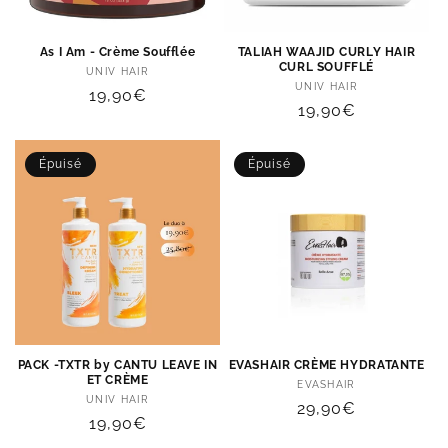
As I Am - Crème Soufflée
TALIAH WAAJID CURLY HAIR
CURL SOUFFLÉ
Distributeur :
UNIV HAIR
Distributeur :
UNIV HAIR
Prix
19,90€
Prix
19,90€
habituel
habituel
Épuisé
Épuisé
PACK -TXTR by CANTU LEAVE IN
EVASHAIR CRÈME HYDRATANTE
ET CRÈME
Distributeur :
EVASHAIR
Distributeur :
UNIV HAIR
Prix
29,90€
Prix
19,90€
habituel
habituel