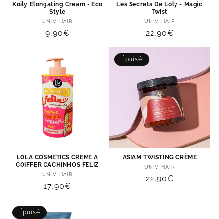
Koily Elongating Cream - Eco
Les Secrets De Loly - Magic
o
Style
Twist
Distributeur :
Distributeur :
UNIV HAIR
UNIV HAIR
n
Prix
9,90€
Prix
22,90€
habituel
habituel
:
Épuisé
LOLA COSMETICS CREME A
ASIAM TWISTING CRÈME
COIFFER CACHINHOS FELIZ
Distributeur :
UNIV HAIR
Distributeur :
UNIV HAIR
Prix
22,90€
Prix
17,90€
habituel
habituel
Épuisé